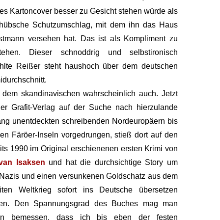
les Kartoncover besser zu Gesicht stehen würde als
 hübsche Schutzumschlag, mit dem ihn das Haus
stmann versehen hat. Das ist als Kompliment zu
stehen. Dieser schnoddrig und selbstironisch
ählte Reißer steht haushoch über dem deutschen
idurchschnitt.
dem skandinavischen wahrscheinlich auch. Jetzt
der Grafit-Verlag auf der Suche nach hierzulande
ang unentdeckten schreibenden Nordeuropäern bis
en Färöer-Inseln vorgedrungen, stieß dort auf den
its 1990 im Original erschienenen ersten Krimi von
van Isaksen
und hat die durchsichtige Story um
 Nazis und einen versunkenen Goldschatz aus dem
iten Weltkrieg sofort ins Deutsche übersetzen
sen. Den Spannungsgrad des Buches mag man
an bemessen, dass ich bis eben der festen