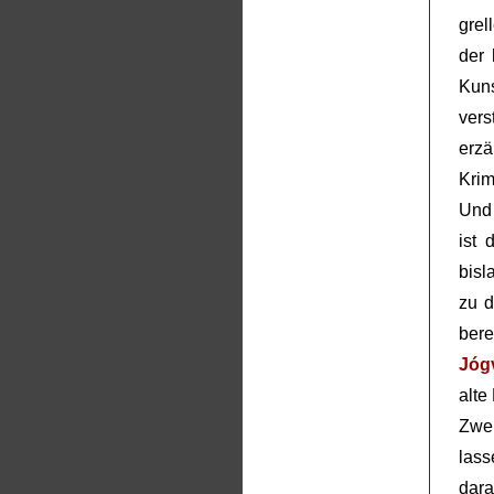
grel
der
Kun
ver
erz
Krim
Und 
ist 
bisl
zu d
bere
Jóg
alte
Zwe
las
dar