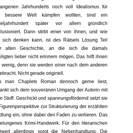
gangenen Jahrhunderts noch voll Idealismus für
e bessere Welt kämpfen wollten, sind ein
rteljahrhundert später vor allem gründlich
llusioniert. Dann stirbt einer von ihnen, und wie
 sich denken kann, ist des Rätsels Lösung Teil
er alten Geschichte, an die sich die damals
iligten lieber nicht erinnern mögen. Das hilft ihnen
 wenig, denn sie werden einer nach dem anderen
bracht. Nicht gerade originell.
s man Chaplets Roman dennoch gerne liest,
ankt sich dem souveränen Umgang der Autorin mit
m Stoff. Geschickt und spannungsfördernd setzt sie
Figurenperspektive zur Strukturierung der erzählten
lung ein, ohne dabei den Faden zu verlieren. Das
gelungenes Krimi-Handwerk. Für den literarischen
rwert allerdings sorgt die Nebenhandlung. Die