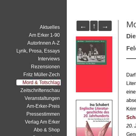
Mo
←
↑
→
Aktuelles
Am Erker 1-90
Die
AutorInnen A-Z
Fe
Lyrik, Prosa, Essays
Interviews
Rezensionen
Fritz Müller-Zech
Dar
Mord & Totschlag
Lite
Zeitschriftenschau
ein
Veranstaltungen
abse
Am-Erker-Preis
Kri
Pressestimmen
Sch
Verlag Am Erker
20. 
Abo & Shop
Gen