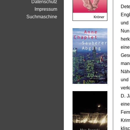
Datenschutz
Dete
Impressum
Engl
Suchmaschine
und 
Nun
herk
ein
Gesc
man
Nähe
und
verk
D. J
ein
Fem
Krim
kli