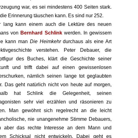
zeugung war, es sei mindestens 400 Seiten stark.
die Erinnerung täuschen kann. Es sind nur 252.
r lang kann einem auch die Lektüre des neuen
ans von
Bernhard Schlink
werden. In gewissem
ne kann man
Die Heimkehr
durchaus als eine Art
ektivgeschichte verstehen. Peter Debauer, die
tfigur des Buches, klärt die Geschichte seiner
kunft und trifft dabei auf einen gewissenlosen
rschurken, nämlich seinen lange tot geglaubten
r. Das geht natürlich nicht von heute auf morgen,
halb hat Schlink die Gelegenheit, seinen
agonisten sehr viel erzählen und räsonieren zu
sen. Man gewöhnt sich regelrecht an die leicht
ancholische, nie unangenehme Stimme Debauers,
n aber das rechte Interesse an dem Mann und
nem Schicksal nicht entwickeln. Dabei geht es