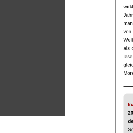
wir
Jahr
man 
von
Welt
als
lese
gle
Mora
In
20
de
Se