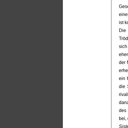
Gesc
eine
ist 
Die
Trö
sic
ehem
der 
erhe
ein 
die 
riva
dan
des
bei,
Sist