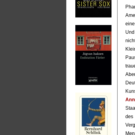
Pha
Amer
eine
Und
nic
Kle
Paus
trau
Abe
Deu
Kun
Ann
Staa
des
Ver
Men