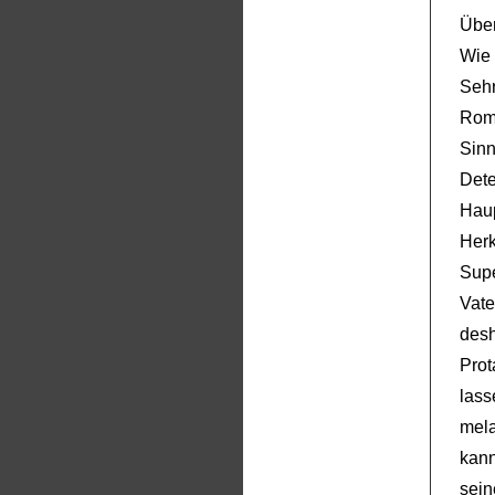
Über
Wie 
Seh
Rom
Sin
Det
Haup
Her
Supe
Vate
des
Prot
las
mel
kan
sei