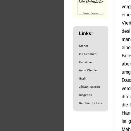
ver
ein
Vie
desi
Links:
man
Kröner
ein
Ina Schabert
Bete
Kunstmann
aber
Anne Chaplet
umge
Grafit
Das
Jókvan Isaksen
verd
Diogenes
ihre
Bernhard Schlink
die 
Hand
ist 
Meh