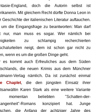
ntasie-England, doch die Autorin selbst ist
ikanerin. Mit gleichem Recht dürfte Donna Leon in
r Geschichte der italienischen Literatur auftauchen.
 um die Eingangsfrage zu beantworten: Man darf
ht nur, man muss es sogar. Wer nämlich bei
inigkeiten zu schlampig recherchierten
chalurteilen neigt, dem ist schon gar nicht zu
en, wenn es um die großen Dinge geht.
r es kommt auch Erfreuliches aus dem Süden
tschlands, die neuen Krimis aus dem Münchner
stmann-Verlag nämlich. Da ist zunächst einmal
e Chaplet
, die den jüngsten Einsatz ihrer
tsanwältin Karen Stark als eine weitere Variante
 momentan beliebten "Schatten-der-
gangenheit"-Romans konzipiert hat. Junge
schen, die Anfang der achtziger Jahre des