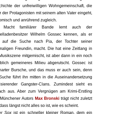
hichte der unfreiwilligen Wohngemeinschaft, die
r der Protagonisten mit seinem alten Vater eingeht,
komisch und anrührend zugleich.
 Macht familiärer Bande lernt auch der
delladenbesitzer Wilhelm Gossec kennen, als er
h auf die Suche nach Pia, der Tochter seiner
aligen Freundin, macht. Die hat eine Zeitlang in
Musikszene mitgemischt, ist aber dann in ein noch
blich gemeineres Milieu abgerutscht. Gossec ist
harter Bursche, und das muss er auch sein, denn
Suche führt ihn mitten in die Auseinandersetzung
lisierender Gangster-Clans. Zumindest sieht es
ach aus. Aber zum Vergnügen am Krimi-Erstling
 Münchener Autors
Max Bronski
trägt nicht zuletzt
 dass längst nicht alles so ist, wie es scheint.
er Sox
ist ein schneller kleiner Roman, dem ein